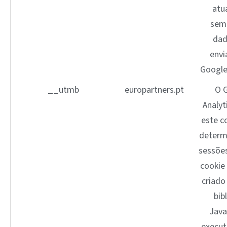
atu
sem
dad
envi
Google 
__utmb
europartners.pt
O 
Analyt
este c
determ
sessões
cookie
criado
bib
Java
execut