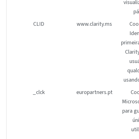
visual
pá
CLID
www.clarity.ms
Coo
Iden
primeir
Clarit
usu
qualq
usando
_clck
europartners.pt
Coo
Microso
para gu
ún
uti