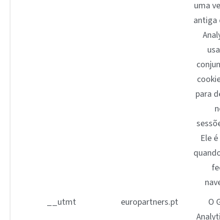
uma ve
antiga
Analy
us
conju
cooki
para d
n
sessõe
Ele é
quando
fe
nav
__utmt
europartners.pt
O 
Analyt