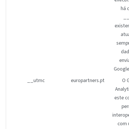
há 
_
existen
atu
sempr
dad
envi
Google 
__utmc
europartners.pt
O 
Analyt
este c
per
interop
com u