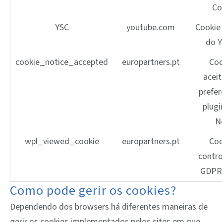
Co
YSC
youtube.com
Cookie
do 
cookie_notice_accepted
europartners.pt
Coo
acei
prefer
plugi
N
wpl_viewed_cookie
europartners.pt
Coo
contr
GDPR
Como pode gerir os cookies?
Dependendo dos browsers há diferentes maneiras de
gerir os cookies implementados pelos sites em que