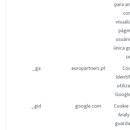
para a
co
visual
pági
usuár
única g
s
_ga
europartners.pt
Coo
Identi
utiliz
Google
_gid
google.com
Cookie
Analy
guarda