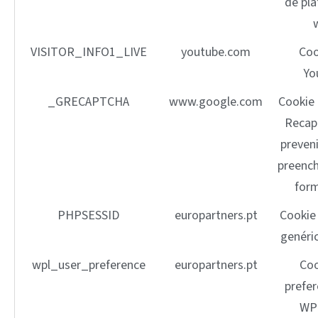
de pl
VISITOR_INFO1_LIVE
youtube.com
Coo
Yo
_GRECAPTCHA
www.google.com
Cookie
Recap
preven
preenc
form
PHPSESSID
europartners.pt
Cookie
genéri
wpl_user_preference
europartners.pt
Coo
prefer
WP