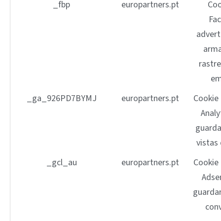
_fbp
europartners.pt
Coo
Fa
advert
arma
rastre
em
_ga_926PD7BYMJ
europartners.pt
Cookie
Analy
guarda
vistas
_gcl_au
europartners.pt
Cookie
Adse
guardar
con