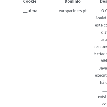
Cookie
Dominio
Des
__utma
europartners.pt
O 
Analyt
este c
dis
usu
sessões
é criad
bib
Java
execut
há 
_
exist
co