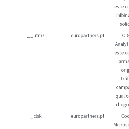
este c
inibir
soli
__utmz
europartners.pt
O 
Analyt
este c
arma
ori
trá
campa
qual o
chegou
_clsk
europartners.pt
Coo
Microso