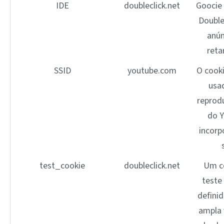
IDE
doubleclick.net
Goocie
Double
anún
reta
SSID
youtube.com
O cooki
usa
reprodu
do 
incorp
test_cookie
doubleclick.net
Um c
teste
defini
ampla 