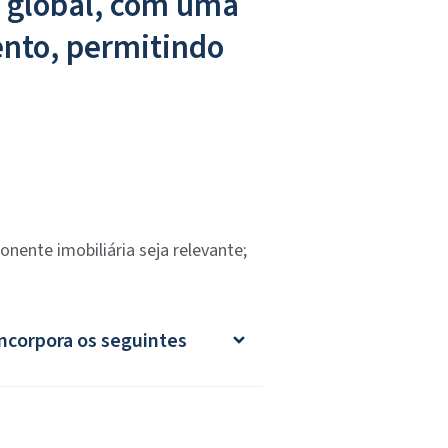
o global, com uma
ento, permitindo
nente imobiliária seja relevante;
incorpora os seguintes