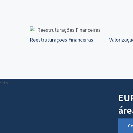
Valorizaçã
Reestruturações Financeiras
EUR
áre
Co